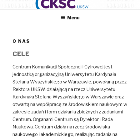
Przeskocz
CENTRUM KOMUNIKACJI
do
SPOŁECZNEJ I CYFROWEJ
Menu
treści
O NAS
CELE
Centrum Komunikacji Społecznej i Cyfrowej jest
jednostką organizacyjną Uniwersytetu Kardynała
Stefana Wyszyńskiego w Warszawie, powołaną przez
Rektora UKSW, działającą na rzecz Uniwersytetu
Kardynała Stefana Wyszyńskiego w Warszawie oraz
otwartą na współpracę ze środowiskiem naukowym w
zakresie zadań i form działania zbieżnych z zadaniami
Centrum. Organami Centrum są Dyrektor i Rada
Naukowa. Centrum działa na rzecz środowiska
naukowego i akademickiego, realizując zadania na